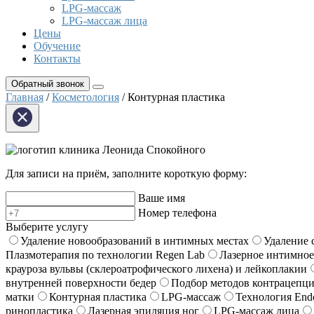
LPG-массаж
LPG-массаж лица
Цены
Обучение
Контакты
Обратный звонок
Главная
/
Косметология
/ Контурная пластика
клиника Леонида Спокойного
Для записи на приём, заполните короткую форму:
Ваше имя
Номер телефона
Выберите услугу
Удаление новообразований в интимных местах
Удаление 
Плазмотерапия по технологии Regen Lab
Лазерное интимно
крауроза вульвы (склероатрофического лихена) и лейкоплакии
внутренней поверхности бедер
Подбор методов контрацепц
матки
Контурная пластика
LPG-массаж
Технология End
ринопластика
Лазерная эпиляция ног
LPG-массаж лица