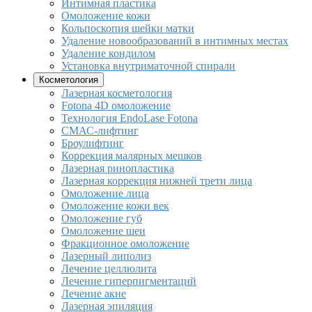
Интимная пластика
Омоложение кожи
Кольпоскопия шейки матки
Удаление новообразований в интимных местах
Удаление кондилом
Установка внутриматочной спирали
Косметология
Лазерная косметология
Fotona 4D омоложение
Технология EndoLase Fotona
СМАС-лифтинг
Броулифтинг
Коррекция малярных мешков
Лазерная ринопластика
Лазерная коррекция нижней трети лица
Омоложение лица
Омоложение кожи век
Омоложение губ
Омоложение шеи
Фракционное омоложение
Лазерный липолиз
Лечение целлюлита
Лечение гиперпигментаций
Лечение акне
Лазерная эпиляция