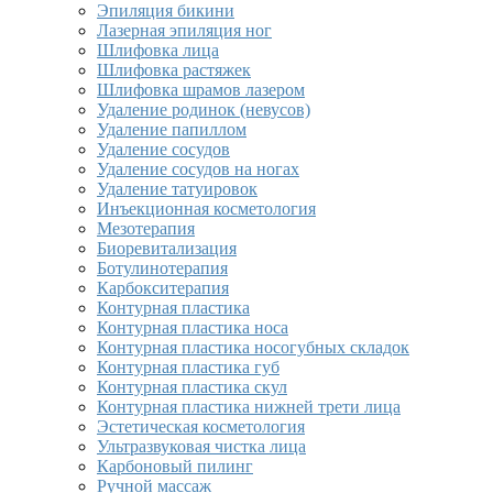
Эпиляция бикини
Лазерная эпиляция ног
Шлифовка лица
Шлифовка растяжек
Шлифовка шрамов лазером
Удаление родинок (невусов)
Удаление папиллом
Удаление сосудов
Удаление сосудов на ногах
Удаление татуировок
Инъекционная косметология
Мезотерапия
Биоревитализация
Ботулинотерапия
Карбокситерапия
Контурная пластика
Контурная пластика носа
Контурная пластика носогубных складок
Контурная пластика губ
Контурная пластика скул
Контурная пластика нижней трети лица
Эстетическая косметология
Ультразвуковая чистка лица
Карбоновый пилинг
Ручной массаж