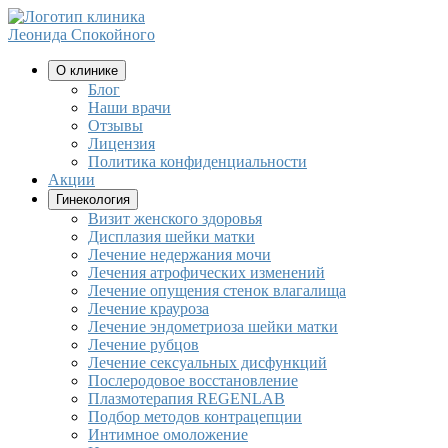
клиника
Леонида Спокойного
О клинике
Блог
Наши врачи
Отзывы
Лицензия
Политика конфиденциальности
Акции
Гинекология
Визит женского здоровья
Дисплазия шейки матки
Лечение недержания мочи
Лечения атрофических изменений
Лечение опущения стенок влагалища
Лечение крауроза
Лечение эндометриоза шейки матки
Лечение рубцов
Лечение сексуальных дисфункций
Послеродовое восстановление
Плазмотерапия REGENLAB
Подбор методов контрацепции
Интимное омоложение