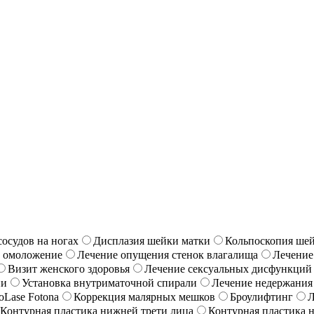
сосудов на ногах
Дисплазия шейки матки
Кольпоскопия ше
е омоложение
Лечение опущения стенок влагалища
Лечение
Визит женского здоровья
Лечение сексуальных дисфункций
ии
Установка внутриматочной спирали
Лечение недержания
oLase Fotona
Коррекция малярных мешков
Броулифтинг
Л
Контурная пластика нижней трети лица
Контурная пластика 