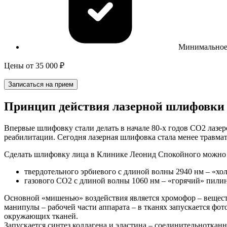
Минимальное 
Цены
от 35 000 ₽
Записаться на прием
Принцип действия лазерной шлифовки
Впервые шлифовку стали делать в начале 80-х годов СО2 лазе
реабилитации. Сегодня лазерная шлифовка стала менее травмат
Сделать шлифовку лица в Клинике Леонид Спокойного можно 
твердотельного эрбиевого с длиной волны 2940 нм – «хо
газового СО2 с длиной волны 1060 нм – «горячий» пилин
Основной «мишенью» воздействия является хромофор – вещест
манипулы – рабочей части аппарата – в тканях запускается фо
окружающих тканей.
Запускается синтез коллагена и эластина – соединительноткан