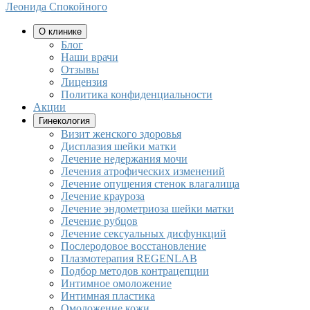
Леонида Спокойного
О клинике
Блог
Наши врачи
Отзывы
Лицензия
Политика конфиденциальности
Акции
Гинекология
Визит женского здоровья
Дисплазия шейки матки
Лечение недержания мочи
Лечения атрофических изменений
Лечение опущения стенок влагалища
Лечение крауроза
Лечение эндометриоза шейки матки
Лечение рубцов
Лечение сексуальных дисфункций
Послеродовое восстановление
Плазмотерапия REGENLAB
Подбор методов контрацепции
Интимное омоложение
Интимная пластика
Омоложение кожи