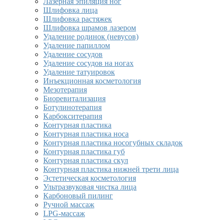
Лазерная эпиляция ног
Шлифовка лица
Шлифовка растяжек
Шлифовка шрамов лазером
Удаление родинок (невусов)
Удаление папиллом
Удаление сосудов
Удаление сосудов на ногах
Удаление татуировок
Инъекционная косметология
Мезотерапия
Биоревитализация
Ботулинотерапия
Карбокситерапия
Контурная пластика
Контурная пластика носа
Контурная пластика носогубных складок
Контурная пластика губ
Контурная пластика скул
Контурная пластика нижней трети лица
Эстетическая косметология
Ультразвуковая чистка лица
Карбоновый пилинг
Ручной массаж
LPG-массаж