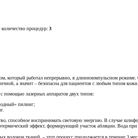
количество процедур:
3
ром, который работал непрерывно, в длинноимпульсном режиме. 
ичной, а значит – безопасна для пациентов с любым типом кожи
с помощью лазерных аппаратов двух типов:
лодный» пилинг;
г.
во, способное воспринимать световую энергию. В случае шлифо
тотермический эффект, формирующий участок абляции. Вода при 
ных волокон тканей, – этот процесс продолжается в течение 3 м