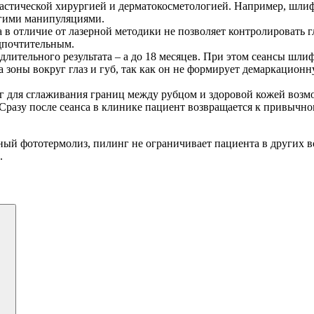
ластической хирургией и дерматокосметологией. Например, шл
угими манипуляциями.
в отличие от лазерной методики не позволяет контролировать 
едпочтительным.
лительного результата – а до 18 месяцев. При этом сеансы шл
а зоны вокруг глаз и губ, так как он не формирует демаркаци
г для сглаживания границ между рубцом и здоровой кожей возм
Сразу после сеанса в клинике пациент возвращается к привычн
ый фототермолиз, пилинг не ограничивает пациента в других 
.