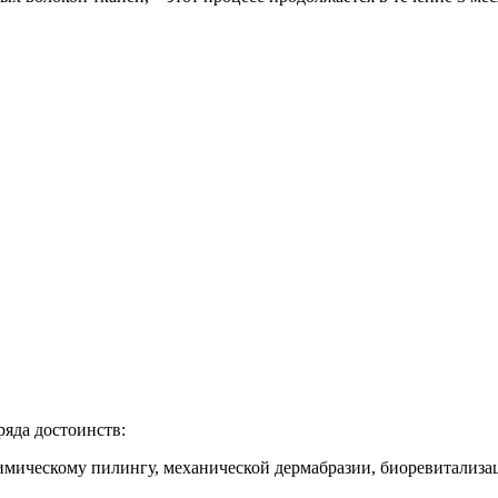
ряда достоинств:
химическому пилингу, механической дермабразии, биоревитализ