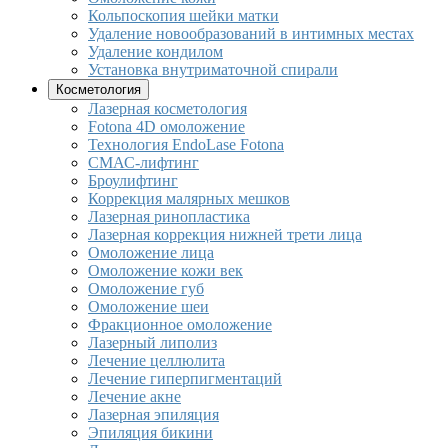
Кольпоскопия шейки матки
Удаление новообразований в интимных местах
Удаление кондилом
Установка внутриматочной спирали
Косметология
Лазерная косметология
Fotona 4D омоложение
Технология EndoLase Fotona
СМАС-лифтинг
Броулифтинг
Коррекция малярных мешков
Лазерная ринопластика
Лазерная коррекция нижней трети лица
Омоложение лица
Омоложение кожи век
Омоложение губ
Омоложение шеи
Фракционное омоложение
Лазерный липолиз
Лечение целлюлита
Лечение гиперпигментаций
Лечение акне
Лазерная эпиляция
Эпиляция бикини