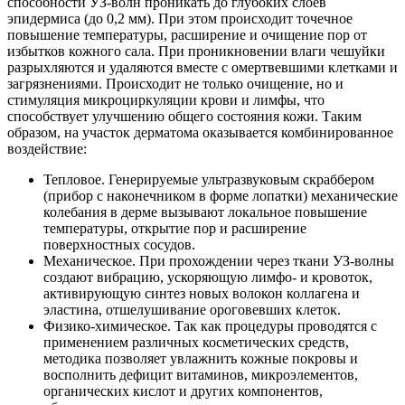
способности УЗ-волн проникать до глубоких слоев
эпидермиса (до 0,2 мм). При этом происходит точечное
повышение температуры, расширение и очищение пор от
избытков кожного сала. При проникновении влаги чешуйки
разрыхляются и удаляются вместе с омертвевшими клетками и
загрязнениями. Происходит не только очищение, но и
стимуляция микроциркуляции крови и лимфы, что
способствует улучшению общего состояния кожи. Таким
образом, на участок дерматома оказывается комбинированное
воздействие:
Тепловое. Генерируемые ультразвуковым скраббером
(прибор с наконечником в форме лопатки) механические
колебания в дерме вызывают локальное повышение
температуры, открытие пор и расширение
поверхностных сосудов.
Механическое. При прохождении через ткани УЗ-волны
создают вибрацию, ускоряющую лимфо- и кровоток,
активирующую синтез новых волокон коллагена и
эластина, отшелушивание ороговевших клеток.
Физико-химическое. Так как процедуры проводятся с
применением различных косметических средств,
методика позволяет увлажнить кожные покровы и
восполнить дефицит витаминов, микроэлементов,
органических кислот и других компонентов,