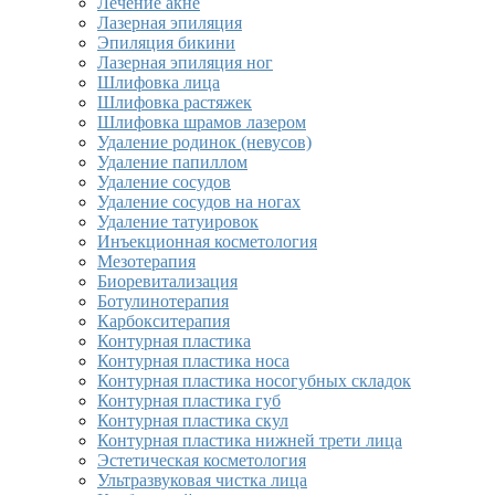
Лечение акне
Лазерная эпиляция
Эпиляция бикини
Лазерная эпиляция ног
Шлифовка лица
Шлифовка растяжек
Шлифовка шрамов лазером
Удаление родинок (невусов)
Удаление папиллом
Удаление сосудов
Удаление сосудов на ногах
Удаление татуировок
Инъекционная косметология
Мезотерапия
Биоревитализация
Ботулинотерапия
Карбокситерапия
Контурная пластика
Контурная пластика носа
Контурная пластика носогубных складок
Контурная пластика губ
Контурная пластика скул
Контурная пластика нижней трети лица
Эстетическая косметология
Ультразвуковая чистка лица