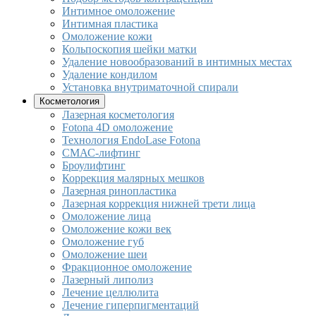
Интимное омоложение
Интимная пластика
Омоложение кожи
Кольпоскопия шейки матки
Удаление новообразований в интимных местах
Удаление кондилом
Установка внутриматочной спирали
Косметология
Лазерная косметология
Fotona 4D омоложение
Технология EndoLase Fotona
СМАС-лифтинг
Броулифтинг
Коррекция малярных мешков
Лазерная ринопластика
Лазерная коррекция нижней трети лица
Омоложение лица
Омоложение кожи век
Омоложение губ
Омоложение шеи
Фракционное омоложение
Лазерный липолиз
Лечение целлюлита
Лечение гиперпигментаций